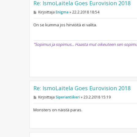
Re: IsmoLaitela Goes Eurovision 2018
V
Kirjoittaja
Enigma
»
22.2.2018 18:54
i
e
s
On se kumma jos hirviöitä ei valita.
t
i
"Sopimus ja sopimus... Haasta mut oikeuteen sen sopimukses
Re: IsmoLaitela Goes Eurovision 2018
V
Kirjoittaja
Siperiantiikeri
»
23.2.2018 15:19
i
e
s
Monsters on näistä paras.
t
i