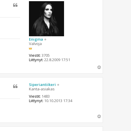
s
Enigma
Valvoja
Viestit:
3705
Liittynyt:
22.8.2009 17:51
Y
l
ö
s
Siperiantiikeri
Kanta-asiakas
Viestit:
1483
Liittynyt:
10.10.2013 17:34
Y
l
ö