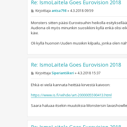
Re: IsmoLaitela Goes Eurovision 2018
V
Kirjoittaja
antsa798
»
4.3.2018 09:59
i
e
s
Monsters sitten pääsi Euroviisuihin heikolla esityksellä
t
Audiona oli myös minunkin suosikkini kyllä enkä olisi ei
i
kävi.
Oli kyllä huonoin Uuden musiikin kilpailu, jonka olen nä
Re: IsmoLaitela Goes Eurovision 2018
V
Kirjoittaja
Siperiantiikeri
»
4.3.2018 15:37
i
e
s
Ehkä ei vielä kannata heittää kirvestä kaivoon:
t
i
https://www.is.fi/viihde/art-2000005590413.html
Saara haluaa itsekin muutoksia Monstersin lavashowlle
Re: IsmoLaitela Goes Eurovision 2018