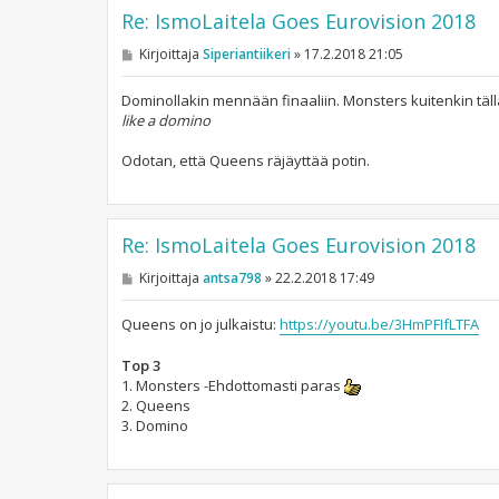
Re: IsmoLaitela Goes Eurovision 2018
V
Kirjoittaja
Siperiantiikeri
»
17.2.2018 21:05
i
e
s
Dominollakin mennään finaaliin. Monsters kuitenkin täl
t
like a domino
i
Odotan, että Queens räjäyttää potin.
Re: IsmoLaitela Goes Eurovision 2018
V
Kirjoittaja
antsa798
»
22.2.2018 17:49
i
e
s
Queens on jo julkaistu:
https://youtu.be/3HmPFIfLTFA
t
i
Top 3
1. Monsters -Ehdottomasti paras
2. Queens
3. Domino