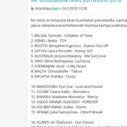
V
Kirjoittaja
Japp
»
24.3.2018 13:38
i
e
s
No siinä on listausta ekan kuuntelun perusteella, varm
t
jaksa vaivautua kuuntelemaan montaa kertaa uudest
i
1. BELGIA: Sennek - A Matter of Time
2. ISRAEL: Netta - TOY
3. RUOTSI: Benjamin Ingrosso - Dance You off
4. LATVIA: Laura Rizzotto - Funny Girl
5. AUSTRALIA: Jessica Mauboy - We Got Love
6. VIRO: Elina Nechayeva - La Forza
7. AZERBAIJAN: Aisel - X My Heart
8. MALTA: Christabelle - Taboo
9. KROATIA: Franka - Crazy
10. MAKEDONIA: Eye Cue - Lost and Found
11. SUOMI: Saara Aalto - Monsters
12. RANSKA: Madame Monsieur - Mercy
13. VALKO-VENÄJÄ: ALEKSEEV - FOREVER
14. ISO-BRITANNIA: SuRie - Storm
15. VENÄJÄ: Julia Samoylova - I Won’t Break
16. ISLANTI: Ari Ólafsson - Our Choice