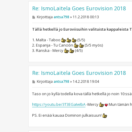
Re: IsmoLaitela Goes Eurovision 2018
V
Kirjoittaja
antsa798
»
11.2.2018 00:13
i
e
s
Tällä hetkellä jo Euroviisuihin valituista kappaleista 
t
i
1. Malta - Taboo
(5/5)
2. Espanja - Tu Canción
(5/5 myös)
3. Ranska - Mercy
(4/5)
Re: IsmoLaitela Goes Eurovision 2018
V
Kirjoittaja
antsa798
»
14.2.2018 19:04
i
e
s
Taso on jo kyllä todella kova tällä hetkellä jo noin 10:s
t
i
https://youtu.be/3T3EGaIwIbA
-Mercy
Mun tämän het
PS. Ei enää kauaa Dominon julkaisuun!