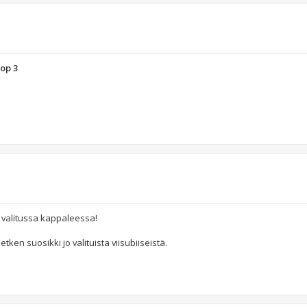
Top 3
sä valitussa kappaleessa!
ken suosikki jo valituista viisubiiseistä.