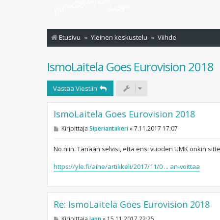
Etusivu
Yleinen keskustelu
Viihde
IsmoLaitela Goes Eurovision 2018
Vastaa Viestiin
IsmoLaitela Goes Eurovision 2018
V
Kirjoittaja
Siperiantiikeri
»
7.11.2017 17:07
i
e
s
No niin. Tänään selvisi, että ensi vuoden UMK onkin sitte
t
i
https://yle.fi/aihe/artikkeli/2017/11/0 ... an-voittaa
Re: IsmoLaitela Goes Eurovision 2018
V
Kirjoittaja
Japp
»
15.11.2017 22:25