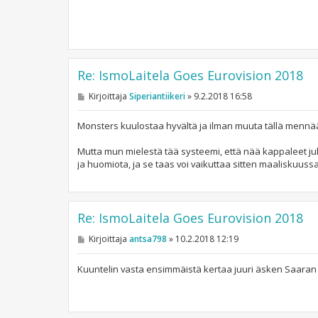
Re: IsmoLaitela Goes Eurovision 2018
V
Kirjoittaja
Siperiantiikeri
»
9.2.2018 16:58
i
e
s
Monsters kuulostaa hyvältä ja ilman muuta tällä mennään
t
i
Mutta mun mielestä tää systeemi, että nää kappaleet ju
ja huomiota, ja se taas voi vaikuttaa sitten maaliskuuss
Re: IsmoLaitela Goes Eurovision 2018
V
Kirjoittaja
antsa798
»
10.2.2018 12:19
i
e
s
Kuuntelin vasta ensimmäistä kertaa juuri äsken Saaran
t
i