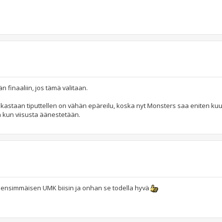
 finaaliin, jos tämä valitaan.
lkastaan tiputtellen on vähän epäreilu, koska nyt Monsters saa eniten ku
a kun viisusta äänestetään.
 ensimmäisen UMK biisin ja onhan se todella hyvä