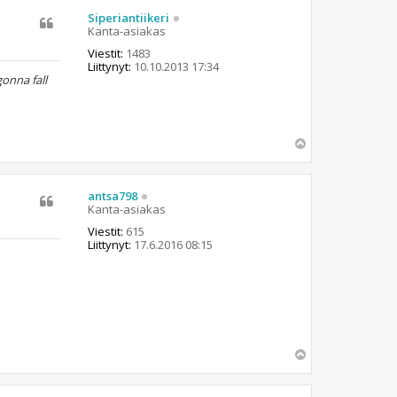
s
Siperiantiikeri
Kanta-asiakas
Viestit:
1483
Liittynyt:
10.10.2013 17:34
gonna fall
Y
l
ö
s
antsa798
Kanta-asiakas
Viestit:
615
Liittynyt:
17.6.2016 08:15
Y
l
ö