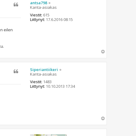
s
antsa798
Kanta-asiakas
Viestit:
615
Liittynyt:
17.6.2016 08:15
n eilen
ku.
Y
l
ö
s
Siperiantiikeri
Kanta-asiakas
Viestit:
1483
Liittynyt:
10.10.2013 17:34
Y
l
ö
s