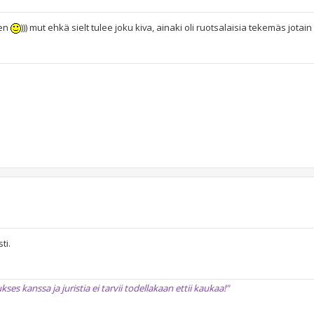
len
))) mut ehkä sielt tulee joku kiva, ainaki oli ruotsalaisia tekemäs jotain b
ti.
 kanssa ja juristia ei tarvii todellakaan ettii kaukaa!"