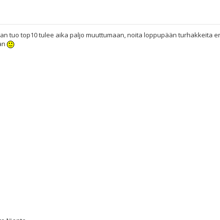
aan tuo top10 tulee aika paljo muuttumaan, noita loppupään turhakkeita 
aan