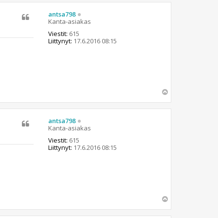
ö
s
antsa798
Kanta-asiakas
Viestit:
615
Liittynyt:
17.6.2016 08:15
Y
l
ö
s
antsa798
Kanta-asiakas
Viestit:
615
Liittynyt:
17.6.2016 08:15
Y
l
ö