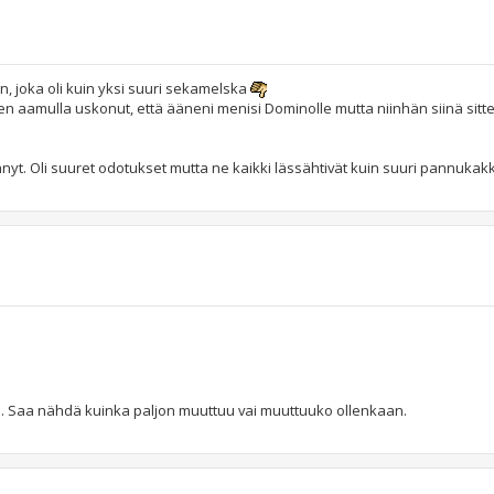
än, joka oli kuin yksi suuri sekamelska
len aamulla uskonut, että ääneni menisi Dominolle mutta niinhän siinä sitte
hnyt. Oli suuret odotukset mutta ne kaikki lässähtivät kuin suuri pannukak
. Saa nähdä kuinka paljon muuttuu vai muuttuuko ollenkaan.