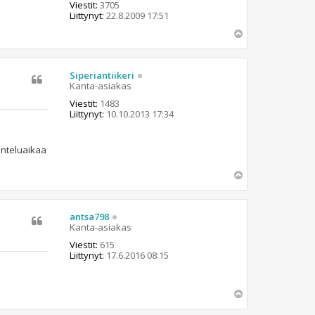
Viestit:
3705
Liittynyt:
22.8.2009 17:51
Y
l
ö
s
Siperiantiikeri
Kanta-asiakas
Viestit:
1483
Liittynyt:
10.10.2013 17:34
unteluaikaa
Y
l
ö
s
antsa798
Kanta-asiakas
Viestit:
615
Liittynyt:
17.6.2016 08:15
Y
l