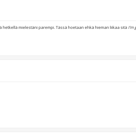
lä hetkellä mielestäni parempi. Tässä hoetaan ehkä hieman liikaa sitä
I’m 