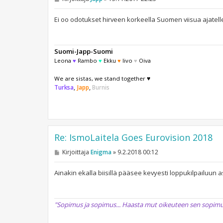
i
e
s
Ei oo odotukset hirveen korkeella Suomen viisua ajatel
t
i
Suomi-Japp-Suomi
Leona
♥
Rambo
♥
Ekku
♥
Iivo
♥
Oiva
We are sistas, we stand together ♥
Turksa
,
Japp
,
Burnis
Re: IsmoLaitela Goes Eurovision 2018
V
Kirjoittaja
Enigma
»
9.2.2018 00:12
i
e
s
Ainakin ekalla biisillä pääsee kevyesti loppukilpailuun as
t
i
"Sopimus ja sopimus... Haasta mut oikeuteen sen sopimukses