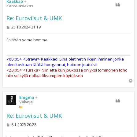
s
Kaakkao
Kanta-asiakas
Re: Euroviisut & UMK
V
25.10.2024 21:19
i
e
s
^ vähän sama homma
t
i
<00:05> <Strawr> Kaakkao: Sinä olet netin ilkein ihminen jonka
olen koskaan täältä bongannut, hoitoon joutuisit
<23:05> <Turska> Niin että kun joukossa on yksi tommonen töhö
niin se kyllä nollaa fiksumpien käytöksen
Y
l
ö
s
Enigma
Valvoja
Re: Euroviisut & UMK
V
8.1.2025 20:28
i
e