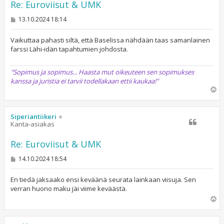
Re: Euroviisut & UMK
V
13.10.2024 18:14
i
e
s
Vaikuttaa pahasti siltä, että Baselissa nähdään taas samanlainen
t
farssi Lähi-idän tapahtumien johdosta.
i
"Sopimus ja sopimus... Haasta mut oikeuteen sen sopimukses
kanssa ja juristia ei tarvii todellakaan ettii kaukaa!"
Y
l
ö
s
Siperiantiikeri
Kanta-asiakas
Re: Euroviisut & UMK
V
14.10.2024 18:54
i
e
s
En tiedä jaksaako ensi keväänä seurata lainkaan viisuja. Sen
t
verran huono maku jäi viime keväästä.
i
Y
l
ö