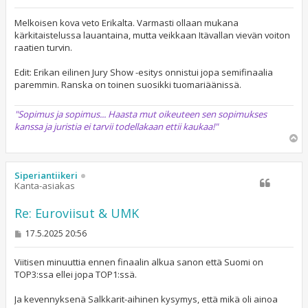
i
e
s
Melkoisen kova veto Erikalta. Varmasti ollaan mukana
t
kärkitaistelussa lauantaina, mutta veikkaan Itävallan vievän voiton
i
raatien turvin.
Edit: Erikan eilinen Jury Show -esitys onnistui jopa semifinaalia
paremmin. Ranska on toinen suosikki tuomariäänissä.
"Sopimus ja sopimus... Haasta mut oikeuteen sen sopimukses
kanssa ja juristia ei tarvii todellakaan ettii kaukaa!"
Y
l
ö
s
Siperiantiikeri
Kanta-asiakas
Re: Euroviisut & UMK
V
17.5.2025 20:56
i
e
s
Viitisen minuuttia ennen finaalin alkua sanon että Suomi on
t
TOP3:ssa ellei jopa TOP1:ssä.
i
Ja kevennyksenä Salkkarit-aihinen kysymys, että mikä oli ainoa