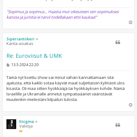
"Sopimus ja sopimus... Haasta mut oikeuteen sen sopimukses
kanssa ja juristia ei tarvii todellakaan ettii kaukaa!"
Y
l
ö
s
Siperiantiikeri
Kanta-asiakas
Re: Euroviisut & UMK
V
13.5.2024 22:20
i
e
s
Tämä nyt koettu show sai minut vähän kannattamaan sitä
t
ajatusta, että kaikki sotaa käyvät maat suljettaisiin kylmästi ulos
i
kisasta. Oli maa sitten hyökkääjä tai hyökkäyksen kohde. Nämä
Israelille ja Ukrainalle annetut sympatiaäänet vääristävät
muutenkin mielestäni kilpailun tulosta.
Y
l
ö
s
Enigma
Valvoja