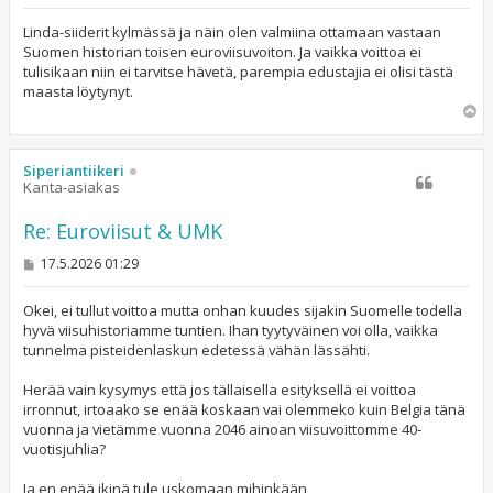
i
e
s
Linda-siiderit kylmässä ja näin olen valmiina ottamaan vastaan
t
Suomen historian toisen euroviisuvoiton. Ja vaikka voittoa ei
i
tulisikaan niin ei tarvitse hävetä, parempia edustajia ei olisi tästä
maasta löytynyt.
Y
l
ö
s
Siperiantiikeri
Kanta-asiakas
Re: Euroviisut & UMK
V
17.5.2026 01:29
i
e
s
Okei, ei tullut voittoa mutta onhan kuudes sijakin Suomelle todella
t
hyvä viisuhistoriamme tuntien. Ihan tyytyväinen voi olla, vaikka
i
tunnelma pisteidenlaskun edetessä vähän lässähti.
Herää vain kysymys että jos tällaisella esityksellä ei voittoa
irronnut, irtoaako se enää koskaan vai olemmeko kuin Belgia tänä
vuonna ja vietämme vuonna 2046 ainoan viisuvoittomme 40-
vuotisjuhlia?
Ja en enää ikinä tule uskomaan mihinkään