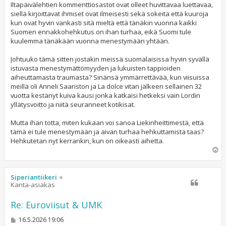
Iltapäivälehtien kommenttiosastot ovat olleet huvittavaa luettavaa,
siellä kirjoittavat ihmiset ovat ilmeisesti sekä sokeita että kuuroja
kun ovat hyvin vankasti sitä mieltä että tänäkin vuonna kaikki
Suomen ennakkohehkutus on ihan turhaa, eikä Suomi tule
kuulemma tänäkään vuonna menestymään yhtään.
Johtuuko tämä sitten jostakin meissä suomalaisissa hyvin syvällä
istuvasta menestymättömyyden ja lukuisten tappioiden
aiheuttamasta traumasta? Sinänsä ymmärrettävää, kun viisuissa
meillä oli Anneli Saariston ja La dolce vitan jälkeen sellainen 32
vuotta kestänyt kuiva kausi jonka katkaisi hetkeksi vain Lordin
yllätysvoitto ja niitä seuranneet kotikisat.
Mutta ihan totta, miten kukaan voi sanoa Liekinheittimestä, että
tämä ei tule menestymään ja aivan turhaa hehkuttamista taas?
Hehkutetan nyt kerrankin, kun on oikeasti aihetta.
Y
l
ö
s
Siperiantiikeri
Kanta-asiakas
Re: Euroviisut & UMK
V
16.5.2026 19:06