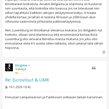
t
ilmoittaneet boikotista. Ainakin Belgiasta ja Islannista on kuulunut
i
sen suuntaista, että boikottia olisi luvassa. Jos ne toteutuvat niin
silloin tapahtuisi kaikkien aikojen vetäytymisennätys, 6 maata
yhdellä kertaa. Ja tähän ei lasketa 90-luvun ja 2000-luvun alun
silloisista säännöistä johtuneita pakkovetäytymisiä.
Niin, Luxemburg on ilmoittanut olevansa mukana. Jos Belgiakin nyt
boikotoi, ollaan siinä tilanteessa että ensimmäistä kertaa ikinä
Luxemburg olisi ainoana Benelux-maista mukana. Jos joku olisi
ennustanut vielä 4-5 vuotta sitten tällaista, olisin pitänyt tätä vähän
höpsönä.
Y
l
ö
s
Enigma
Valvoja
Re: Euroviisut & UMK
V
16.1.2026 10:42
i
e
s
Ennustan Lampeniuksen ja Parkkosen voittavan tämän karsinnan.
t
i