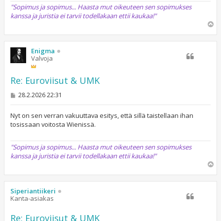
"Sopimus ja sopimus... Haasta mut oikeuteen sen sopimukses
kanssa ja juristia ei tarvii todellakaan ettii kaukaa!"
Y
l
ö
s
Enigma
Valvoja
Re: Euroviisut & UMK
V
28.2.2026 22:31
i
e
s
Nyt on sen verran vakuuttava esitys, että sillä taistellaan ihan
t
tosissaan voitosta Wienissä.
i
"Sopimus ja sopimus... Haasta mut oikeuteen sen sopimukses
kanssa ja juristia ei tarvii todellakaan ettii kaukaa!"
Y
l
ö
s
Siperiantiikeri
Kanta-asiakas
Re: Euroviisut & UMK