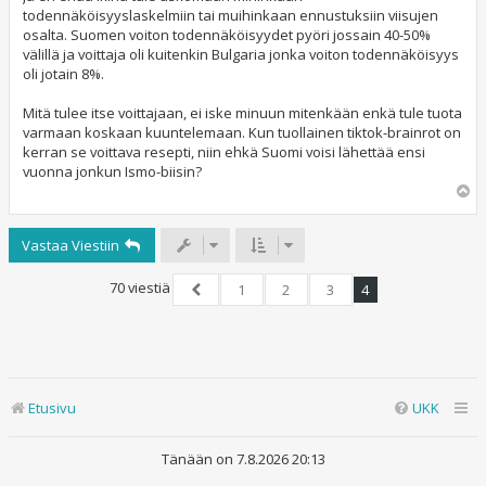
todennäköisyyslaskelmiin tai muihinkaan ennustuksiin viisujen
osalta. Suomen voiton todennäköisyydet pyöri jossain 40-50%
välillä ja voittaja oli kuitenkin Bulgaria jonka voiton todennäköisyys
oli jotain 8%.
Mitä tulee itse voittajaan, ei iske minuun mitenkään enkä tule tuota
varmaan koskaan kuuntelemaan. Kun tuollainen tiktok-brainrot on
kerran se voittava resepti, niin ehkä Suomi voisi lähettää ensi
vuonna jonkun Ismo-biisin?
Y
l
ö
Vastaa Viestiin
s
70 viestiä
1
2
3
4
Edellinen
Etusivu
UKK
Tänään on 7.8.2026 20:13