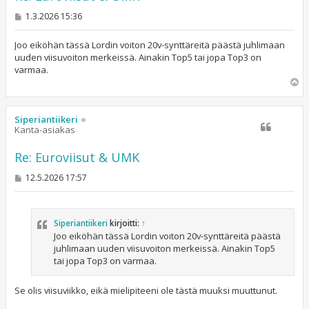
V
1.3.2026 15:36
i
e
s
Joo eiköhän tässä Lordin voiton 20v-synttäreitä päästä juhlimaan
t
uuden viisuvoiton merkeissä. Ainakin Top5 tai jopa Top3 on
i
varmaa.
Y
l
ö
s
Siperiantiikeri
Kanta-asiakas
Re: Euroviisut & UMK
V
12.5.2026 17:57
i
e
s
t
Siperiantiikeri
kirjoitti:
↑
i
Joo eiköhän tässä Lordin voiton 20v-synttäreitä päästä
juhlimaan uuden viisuvoiton merkeissä. Ainakin Top5
tai jopa Top3 on varmaa.
Se olis viisuviikko, eikä mielipiteeni ole tästä muuksi muuttunut.