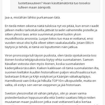
luotettavuuteen? Aivan käsittämätöntä tuo toiseksi
tulleen maan äänipotti.
Jaa-a, mistähän lähtisi purkamaan tätä.
En tiedä miten oikeina näitä tuloksia nyt voi pitää, kun ensin raadit
jälleen melko tarkoituksella jättivät Israelin vähemmille pisteille ja
sitten yleisö taas antoi suurimmat pisteet tuskin yksin
musiikillisista ansioista. Luojan kiitos tuo maa ei voittanut, ensi
vuoden viisut olisi kyllä olleet sitten vaakalaudalla. Jotain EBU:n
täytyisi jo tehdä, ei tämä voi loputtomiin näin jatkua.
Viron pronssisija tuli täysin puskista, olen tästä sijoituksesta tosi
iloinen koska tekijäjoukoista löytyy ehta suomalainen. Samoin
Itävallan voitosta olen myös iloinen, koska suomalaisten
kädenjälkeä tässäkin. Kaiken kaikkiaan oli tämä suomalaisten ilta,
suomen kieltäkin kuultiin historiallisen paljon viisufinaalissa kun
lasketaan Erikan ja KAJn esitykset ja Käärijän väliaikapläjäys.
Harmillisesti vain Erika jäi hilkulla TOP10:n ulkopuolelle, mutta en
valita, oli esitys sen verran eeppinen ja jää historiaan.
Sveitsin yleisönollat oli vähän järkytys, olin jo aivan varma
pisteidenlaskun loppusuoralla että Sveitsi saattaisi liittyä niiden
muutaman maan joukkoon jotka ovat voittaneet kaksi kertaa