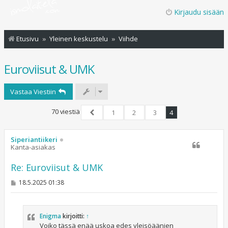
Kirjaudu sisään
Etusivu
Yleinen keskustelu
Viihde
Euroviisut & UMK
Vastaa Viestiin
70 viestiä
1
2
3
4
Edellinen
Siperiantiikeri
Kanta-asiakas
Re: Euroviisut & UMK
V
18.5.2025 01:38
i
e
s
t
Enigma
kirjoitti:
↑
i
Voiko tässä enää uskoa edes yleisöäänien