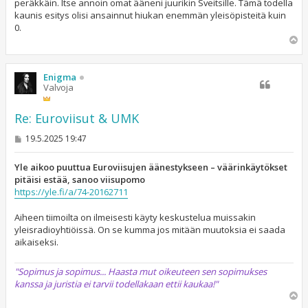
peräkkäin. Itse annoin omat ääneni juurikin Sveitsille. Tämä todella
kaunis esitys olisi ansainnut hiukan enemmän yleisöpisteitä kuin
0.
Y
l
ö
s
Enigma
Valvoja
Re: Euroviisut & UMK
V
19.5.2025 19:47
i
e
s
Yle aikoo puuttua Euroviisujen äänestykseen – väärinkäytökset
t
pitäisi estää, sanoo viisupomo
i
https://yle.fi/a/74-20162711
Aiheen tiimoilta on ilmeisesti käyty keskustelua muissakin
yleisradioyhtiöissä. On se kumma jos mitään muutoksia ei saada
aikaiseksi.
"Sopimus ja sopimus... Haasta mut oikeuteen sen sopimukses
kanssa ja juristia ei tarvii todellakaan ettii kaukaa!"
Y
l