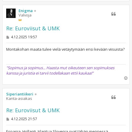
ö
s
Enigma
Valvoja
Re: Euroviisut & UMK
V
4.12.2025 19:57
i
e
s
Montakohan maata tulee vielä vetäytymään ensi kevään viisuista?
t
i
"Sopimus ja sopimus... Haasta mut oikeuteen sen sopimukses
kanssa ja juristia ei tarvii todellakaan ettii kaukaa!"
Y
l
ö
s
Siperiantiikeri
Kanta-asiakas
Re: Euroviisut & UMK
V
4.12.2025 21:57
i
e
s
Espanja, Hollanti, Irlanti ja Slovenia ovat tähän mennessä