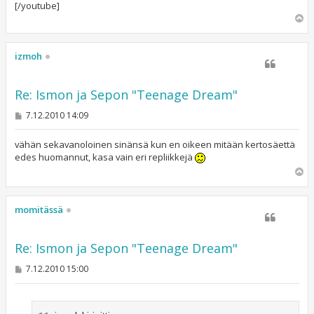
[/youtube]
Y
l
ö
s
izmoh
Re: Ismon ja Sepon "Teenage Dream"
V
7.12.2010 14:09
i
e
s
vähän sekavanoloinen sinänsä kun en oikeen mitään kertosäettä
t
edes huomannut, kasa vain eri repliikkejä
i
Y
l
ö
s
momitässä
Re: Ismon ja Sepon "Teenage Dream"
V
7.12.2010 15:00
i
e
s
t