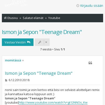
Kirjaudu sisään
Etusivu
Salatut elämät
Youtube
Ismon ja Sepon "Teenage Dream"
Vastaa Viestiin
7 viestiä • Sivu
1
/
1
momitässä
Ismon ja Sepon "Teenage Dream"
V
6.12.2010 20:18
i
e
s
nonii sain toimii ja voin kertoo että biisi on selvästi aloittelijan remix
t
ja kannattaa katsoa loppuun asti ;)
i
Ismon ja Sepon "Teenage Dream"
[youtube]
http://www.youtube.com/watch?v=gt12NNOs_Kw