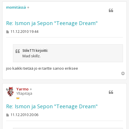
ö
s
momitässä
Re: Ismon ja Sepon "Teenage Dream"
V
11.12.2010 19:44
i
e
s
t
StileTTI kirjoitti:
i
Mad skillz.
joo kaikki tietää jo ei tartte sanoo eriksee
Y
l
ö
s
Yarmo
Ylläpitäjä
Re: Ismon ja Sepon "Teenage Dream"
V
11.12.2010 20:06
i
e
s