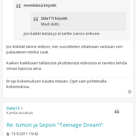
t
momitässä kirjoitti:
i
StileTTI kirjoitti:
Mad skillz.
joo kaikki tietää jo ei tartte sanoo eriksee
Jos linkität tänne videon, niin suosittelen ottamaan vastaan sen
palautteen minkä saat.
Kaiken kaikkiaan tälläisistä yksittäisistä videoista ei tarvitisi tehdä
omaa topiccia aina.
Et opi kokemuksen kautta mitään. Opit vain pohtimalla
kokemuksia.
Y
l
ö
s
Dale12
Kanta-asiakas
Re: Ismon ja Sepon "Teenage Dream"
V
13.9.2011 19:42