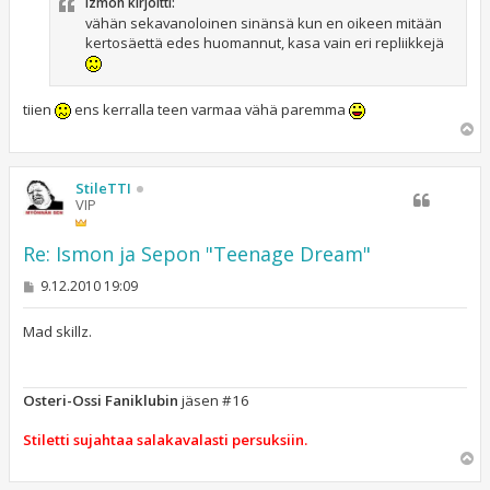
izmoh kirjoitti:
i
vähän sekavanoloinen sinänsä kun en oikeen mitään
kertosäettä edes huomannut, kasa vain eri repliikkejä
tiien
ens kerralla teen varmaa vähä paremma
Y
l
ö
s
StileTTI
VIP
Re: Ismon ja Sepon "Teenage Dream"
V
9.12.2010 19:09
i
e
s
Mad skillz.
t
i
Osteri-Ossi Faniklubin
jäsen #16
Stiletti sujahtaa salakavalasti persuksiin.
Y
l