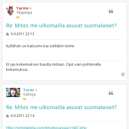
ö
s
Yarmo
Ylläpitäjä
Re: Mites me ulkomailla asuvat suomalaiset?
V
6.9.2011 22:13
i
e
s
Kyllähän se katsomo kai sielläkin toimii.
t
i
Et opi kokemuksen kautta mitään. Opit vain pohtimalla
kokemuksia.
Y
l
ö
s
Torsti
Valvoja
Re: Mites me ulkomailla asuvat suomalaiset?
V
6.9.2011 22:14
i
e
s
http://ismolaitela.com/ilmoitusasiaa-t1467.php