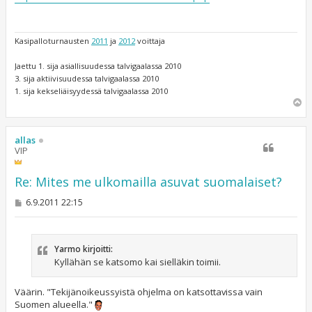
t
i
Kasipalloturnausten
2011
ja
2012
voittaja
Jaettu 1. sija asiallisuudessa talvigaalassa 2010
3. sija aktiivisuudessa talvigaalassa 2010
1. sija kekseliäisyydessä talvigaalassa 2010
Y
l
ö
s
allas
VIP
Re: Mites me ulkomailla asuvat suomalaiset?
V
6.9.2011 22:15
i
e
s
t
Yarmo kirjoitti:
i
Kyllähän se katsomo kai sielläkin toimii.
Väärin. "Tekijänoikeussyistä ohjelma on katsottavissa vain
Suomen alueella."