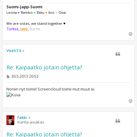
Suomi-Japp-Suomi
Leona
♥
Rambo
♥
Ekku
♥
Iivo
♥
Oiva
We are sistas, we stand together ♥
Turksa
,
Japp
,
Burnis
Y
l
ö
s
Veeti14
Re: Kaipaatko jotain ohjetta?
V
30.5.2013 20:52
i
e
s
Noniin nyt toimii! Screencloud toimii mut muut ei.
t
i
Y
l
ö
s
fakki
Kanta-asiakas
Re: Kaipaatko jotain ohjetta?