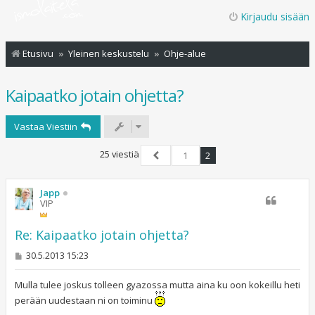
Kirjaudu sisään
Etusivu
Yleinen keskustelu
Ohje-alue
Kaipaatko jotain ohjetta?
Vastaa Viestiin
25 viestiä
1
2
Edellinen
Japp
VIP
Re: Kaipaatko jotain ohjetta?
V
30.5.2013 15:23
i
e
s
Mulla tulee joskus tolleen gyazossa mutta aina ku oon kokeillu heti
t
perään uudestaan ni on toiminu
i