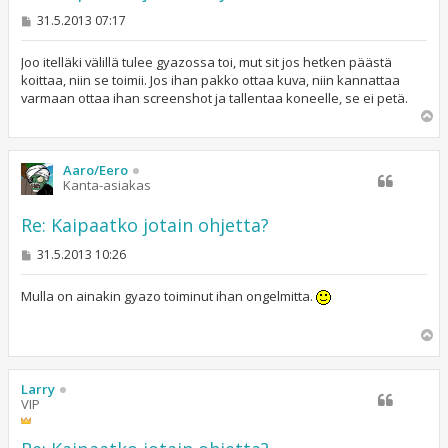
V
31.5.2013 07:17
i
e
s
Joo itelläki välillä tulee gyazossa toi, mut sit jos hetken päästä
t
koittaa, niin se toimii. Jos ihan pakko ottaa kuva, niin kannattaa
i
varmaan ottaa ihan screenshot ja tallentaa koneelle, se ei petä.
Y
l
ö
s
Aaro/Eero
Kanta-asiakas
Re: Kaipaatko jotain ohjetta?
V
31.5.2013 10:26
i
e
s
Mulla on ainakin gyazo toiminut ihan ongelmitta.
t
i
Y
l
ö
s
Larry
VIP