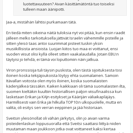
luotettavuuteen? Aivan käsittämätöntä tuo toiseksi
tulleen maan äänipotti.
Jaa-a, mistähän lähtisi purkamaan tätä.
En tiedä miten oikeina näitä tuloksia nyt voi pitää, kun ensin raadit
jälleen melko tarkoituksella jättivät Israelin vähemmille pisteille ja
sitten yleisö taas antoi suurimmat pisteet tuskin yksin
musiikillisista ansioista. Luojan kiitos tuo maa ei voittanut, ensi
vuoden viisut olisi kyllä olleet sitten vaakalaudalla. Jotain EBU:n
täytyisi jo tehdä, ei tämä voi loputtomiin näin jatkua.
Viron pronssisija tuli täysin puskista, olen tästä sijoituksesta tosi
iloinen koska tekijäjoukoista löytyy ehta suomalainen. Samoin
Itävallan voitosta olen myös iloinen, koska suomalaisten
kädenjälkeä tässäkin. Kaiken kaikkiaan oli tämä suomalaisten ilta,
suomen kieltäkin kuultiin historiallisen paljon viisufinaalissa kun
lasketaan Erikan ja KAJn esitykset ja Käärijän väliaikapläjäys.
Harmillisesti vain Erika jäi hilkulla TOP10:n ulkopuolelle, mutta en
valita, oli esitys sen verran eeppinen ja jää historiaan.
Sveitsin yleisönollat oli vähän järkytys, olin jo aivan varma
pisteidenlaskun loppusuoralla että Sveitsi saattaisi liittyä niiden
muutaman maan joukkoon jotka ovat voittaneet kaksi kertaa