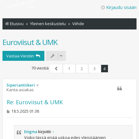
Kirjaudu sisään
Etusivu
Yleinen keskustelu
Viihde
Euroviisut & UMK
Vastaa Viestiin
70 viestiä
1
2
3
4
Edellinen
Siperiantiikeri
Kanta-asiakas
Re: Euroviisut & UMK
V
18.5.2025 01:38
i
e
s
t
Enigma
kirjoitti:
↑
i
Voiko tässä enää uskoa edes yleisöäänien