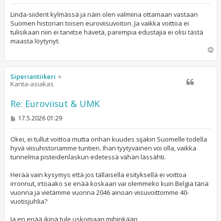
i
e
s
Linda-siiderit kylmässä ja näin olen valmiina ottamaan vastaan
t
Suomen historian toisen euroviisuvoiton. Ja vaikka voittoa ei
i
tulisikaan niin ei tarvitse hävetä, parempia edustajia ei olisi tästä
maasta löytynyt.
Y
l
ö
s
Siperiantiikeri
Kanta-asiakas
Re: Euroviisut & UMK
V
17.5.2026 01:29
i
e
s
Okei, ei tullut voittoa mutta onhan kuudes sijakin Suomelle todella
t
hyvä viisuhistoriamme tuntien. Ihan tyytyväinen voi olla, vaikka
i
tunnelma pisteidenlaskun edetessä vähän lässähti.
Herää vain kysymys että jos tällaisella esityksellä ei voittoa
irronnut, irtoaako se enää koskaan vai olemmeko kuin Belgia tänä
vuonna ja vietämme vuonna 2046 ainoan viisuvoittomme 40-
vuotisjuhlia?
Ja en enää ikinä tule uskomaan mihinkään