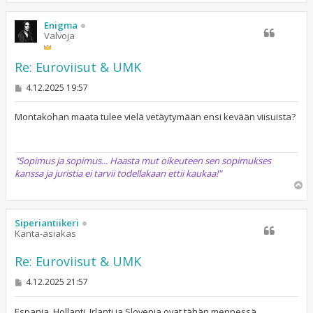
ö
s
Enigma
Valvoja
Re: Euroviisut & UMK
V
4.12.2025 19:57
i
e
s
Montakohan maata tulee vielä vetäytymään ensi kevään viisuista?
t
i
"Sopimus ja sopimus... Haasta mut oikeuteen sen sopimukses
kanssa ja juristia ei tarvii todellakaan ettii kaukaa!"
Y
l
ö
s
Siperiantiikeri
Kanta-asiakas
Re: Euroviisut & UMK
V
4.12.2025 21:57
i
e
s
Espanja, Hollanti, Irlanti ja Slovenia ovat tähän mennessä