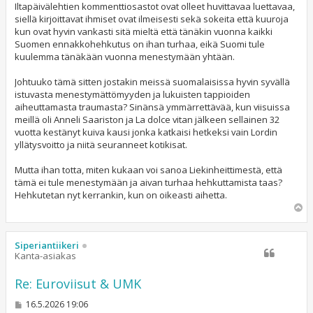
Iltapäivälehtien kommenttiosastot ovat olleet huvittavaa luettavaa,
siellä kirjoittavat ihmiset ovat ilmeisesti sekä sokeita että kuuroja
kun ovat hyvin vankasti sitä mieltä että tänäkin vuonna kaikki
Suomen ennakkohehkutus on ihan turhaa, eikä Suomi tule
kuulemma tänäkään vuonna menestymään yhtään.
Johtuuko tämä sitten jostakin meissä suomalaisissa hyvin syvällä
istuvasta menestymättömyyden ja lukuisten tappioiden
aiheuttamasta traumasta? Sinänsä ymmärrettävää, kun viisuissa
meillä oli Anneli Saariston ja La dolce vitan jälkeen sellainen 32
vuotta kestänyt kuiva kausi jonka katkaisi hetkeksi vain Lordin
yllätysvoitto ja niitä seuranneet kotikisat.
Mutta ihan totta, miten kukaan voi sanoa Liekinheittimestä, että
tämä ei tule menestymään ja aivan turhaa hehkuttamista taas?
Hehkutetan nyt kerrankin, kun on oikeasti aihetta.
Y
l
ö
s
Siperiantiikeri
Kanta-asiakas
Re: Euroviisut & UMK
V
16.5.2026 19:06