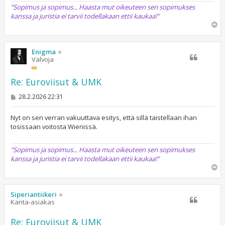
"Sopimus ja sopimus... Haasta mut oikeuteen sen sopimukses
kanssa ja juristia ei tarvii todellakaan ettii kaukaa!"
Y
l
ö
s
Enigma
Valvoja
Re: Euroviisut & UMK
V
28.2.2026 22:31
i
e
s
Nyt on sen verran vakuuttava esitys, että sillä taistellaan ihan
t
tosissaan voitosta Wienissä.
i
"Sopimus ja sopimus... Haasta mut oikeuteen sen sopimukses
kanssa ja juristia ei tarvii todellakaan ettii kaukaa!"
Y
l
ö
s
Siperiantiikeri
Kanta-asiakas
Re: Euroviisut & UMK