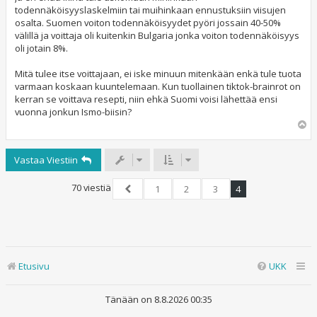
todennäköisyyslaskelmiin tai muihinkaan ennustuksiin viisujen
osalta. Suomen voiton todennäköisyydet pyöri jossain 40-50%
välillä ja voittaja oli kuitenkin Bulgaria jonka voiton todennäköisyys
oli jotain 8%.
Mitä tulee itse voittajaan, ei iske minuun mitenkään enkä tule tuota
varmaan koskaan kuuntelemaan. Kun tuollainen tiktok-brainrot on
kerran se voittava resepti, niin ehkä Suomi voisi lähettää ensi
vuonna jonkun Ismo-biisin?
Y
l
ö
Vastaa Viestiin
s
70 viestiä
1
2
3
4
Edellinen
Etusivu
UKK
Tänään on 8.8.2026 00:35