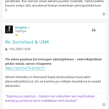
peräkkäin. Itse annoin omat ääneni juurikin Sveitsille. Tämä todella
kaunis esitys olisi ansainnut hiukan enemmän yleisöpisteitä kuin
0.
Y
l
ö
s
Enigma
Valvoja
Re: Euroviisut & UMK
V
19.5.2025 19:47
i
e
s
Yle aikoo puuttua Euroviisujen äänestykseen – väärinkäytökset
t
pitäisi estää, sanoo viisupomo
i
https://yle.fi/a/74-20162711
Aiheen tiimoilta on ilmeisesti käyty keskustelua muissakin
yleisradioyhtiöissä. On se kumma jos mitään muutoksia ei saada
aikaiseksi.
"Sopimus ja sopimus... Haasta mut oikeuteen sen sopimukses
kanssa ja juristia ei tarvii todellakaan ettii kaukaa!"
Y
l