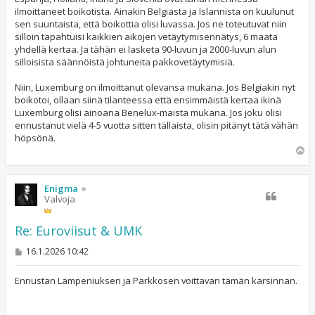
t
ilmoittaneet boikotista. Ainakin Belgiasta ja Islannista on kuulunut
i
sen suuntaista, että boikottia olisi luvassa. Jos ne toteutuvat niin
silloin tapahtuisi kaikkien aikojen vetäytymisennätys, 6 maata
yhdellä kertaa. Ja tähän ei lasketa 90-luvun ja 2000-luvun alun
silloisista säännöistä johtuneita pakkovetäytymisiä.
Niin, Luxemburg on ilmoittanut olevansa mukana. Jos Belgiakin nyt
boikotoi, ollaan siinä tilanteessa että ensimmäistä kertaa ikinä
Luxemburg olisi ainoana Benelux-maista mukana. Jos joku olisi
ennustanut vielä 4-5 vuotta sitten tällaista, olisin pitänyt tätä vähän
höpsönä.
Y
l
ö
s
Enigma
Valvoja
Re: Euroviisut & UMK
V
16.1.2026 10:42
i
e
s
Ennustan Lampeniuksen ja Parkkosen voittavan tämän karsinnan.
t
i