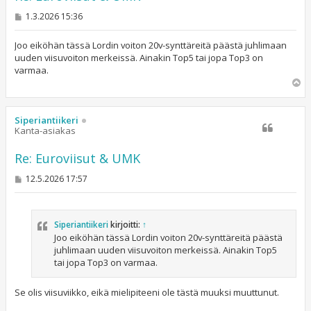
V
1.3.2026 15:36
i
e
s
Joo eiköhän tässä Lordin voiton 20v-synttäreitä päästä juhlimaan
t
uuden viisuvoiton merkeissä. Ainakin Top5 tai jopa Top3 on
i
varmaa.
Y
l
ö
s
Siperiantiikeri
Kanta-asiakas
Re: Euroviisut & UMK
V
12.5.2026 17:57
i
e
s
t
Siperiantiikeri
kirjoitti:
↑
i
Joo eiköhän tässä Lordin voiton 20v-synttäreitä päästä
juhlimaan uuden viisuvoiton merkeissä. Ainakin Top5
tai jopa Top3 on varmaa.
Se olis viisuviikko, eikä mielipiteeni ole tästä muuksi muuttunut.