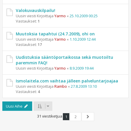
Valokuvauskilpailu!
Uusin viesti Kirjoittaja
Yarmo
«
25.10.2009 00:25
Vastaukset:
1
Muutoksia tapahtui (24.7.2009), ohi on
Uusin viesti Kirjoittaja
Yarmo
«
1.10.2009 12:44
Vastaukset:
17
Uudistuksia sääntöportaikossa sekä muotoiltu
paremmin FAQ!
Uusin viesti Kirjoittaja
Yarmo
«
8.9.2009 19:44
Ismolaitela.com vaihtaa jälleen palveluntarjoajaa
Uusin viesti Kirjoittaja
Rambo
«
27.8.2009 13:10
Vastaukset:
4
Uusi Aihe
31 viestiketjua
1
2
Seuraava