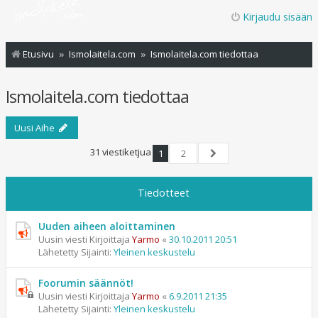
Kirjaudu sisään
Etusivu
Ismolaitela.com
Ismolaitela.com tiedottaa
Ismolaitela.com tiedottaa
Uusi Aihe
31 viestiketjua
1
2
Seuraava
Tiedotteet
Uuden aiheen aloittaminen
Uusin viesti Kirjoittaja
Yarmo
«
30.10.2011 20:51
Lähetetty Sijainti:
Yleinen keskustelu
Foorumin säännöt!
Uusin viesti Kirjoittaja
Yarmo
«
6.9.2011 21:35
Lähetetty Sijainti:
Yleinen keskustelu