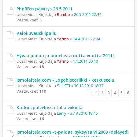
PhpBB:n päivitys 26.5.2011
Uusin viesti Kirjoittaja
Rambo
«
26.5.2011 22:44
Vastaukset:
5
Valokuvauskilpailu
Uusin viesti Kirjoittaja
Yarmo
«
14.4.2011 22:04
Hyvää joulua ja onnellista uutta vuotta 2011!
Uusin viesti Kirjoittaja
Yarmo
«
1.1.2011 00:10
Vastaukset:
18
Ismolaitela.com - Logohistoriikki - keskustelu
Uusin viesti Kirjoittaja
StileTTI
«
30.12.2010 18:37
Vastaukset:
110
1
2
3
4
5
6
Katkos palvelussa tällä viikolla
Uusin viesti Kirjoittaja
Larry
«
27.8.2010 18:46
Vastaukset:
16
Ismolaitela.com -t-paidat, syksy/talvi 2009 (delayed)