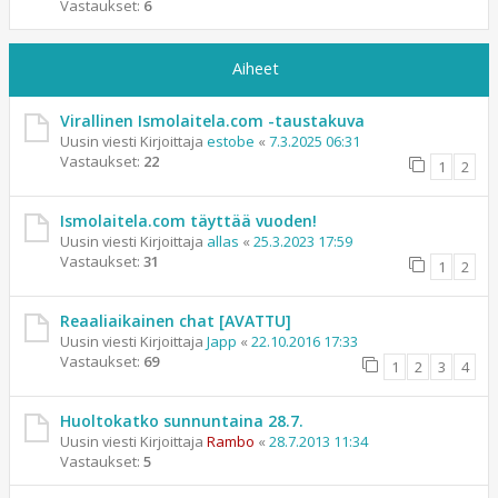
Vastaukset:
6
Aiheet
Virallinen Ismolaitela.com -taustakuva
Uusin viesti Kirjoittaja
estobe
«
7.3.2025 06:31
Vastaukset:
22
1
2
Ismolaitela.com täyttää vuoden!
Uusin viesti Kirjoittaja
allas
«
25.3.2023 17:59
Vastaukset:
31
1
2
Reaaliaikainen chat [AVATTU]
Uusin viesti Kirjoittaja
Japp
«
22.10.2016 17:33
Vastaukset:
69
1
2
3
4
Huoltokatko sunnuntaina 28.7.
Uusin viesti Kirjoittaja
Rambo
«
28.7.2013 11:34
Vastaukset:
5