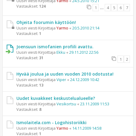
Uusin viesti Kirjoittaja
Yarmo
«
24.5.2010 15:21
Vastaukset:
124
1
…
4
5
6
7
Ohjeita foorumin käyttöön!
Uusin viesti Kirjoittaja
Yarmo
«
20.5.2010 21:14
Vastaukset:
1
Joensuun ismofanien profiili avattu.
Uusin viesti Kirjoittaja
Ekku
«
29.11.2012 22:56
Vastaukset:
31
1
2
Hyvää joulua ja uuden vuoden 2010 odotusta!
Uusin viesti Kirjoittaja
Viper
«
24.12.2009 10:42
Vastaukset:
13
Uudet kuvakkeet keskustelualueelle?
Uusin viesti Kirjoittaja
Vesikortsu
«
23.11.2009 11:53
Vastaukset:
8
Ismolaitela.com - Logohistoriikki
Uusin viesti Kirjoittaja
Yarmo
«
14.11.2009 14:58
Vastaukset:
1